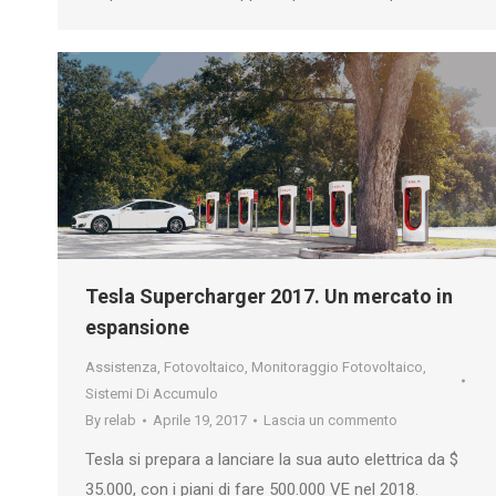
Tesla Supercharger 2017. Un mercato in
espansione
Assistenza
,
Fotovoltaico
,
Monitoraggio Fotovoltaico
,
Sistemi Di Accumulo
By
relab
Aprile 19, 2017
Lascia un commento
Tesla si prepara a lanciare la sua auto elettrica da $
35.000, con i piani di fare 500.000 VE nel 2018.