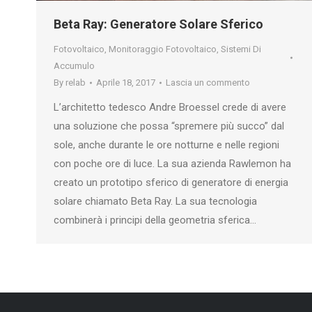
Beta Ray: Generatore Solare Sferico
Fotovoltaico
,
Monitoraggio Fotovoltaico
,
Sistemi Di
Accumulo
By
relab
Aprile 18, 2017
Lascia un commento
L’architetto tedesco Andre Broessel crede di avere
una soluzione che possa “spremere più succo” dal
sole, anche durante le ore notturne e nelle regioni
con poche ore di luce. La sua azienda Rawlemon ha
creato un prototipo sferico di generatore di energia
solare chiamato Beta Ray. La sua tecnologia
combinerà i principi della geometria sferica…