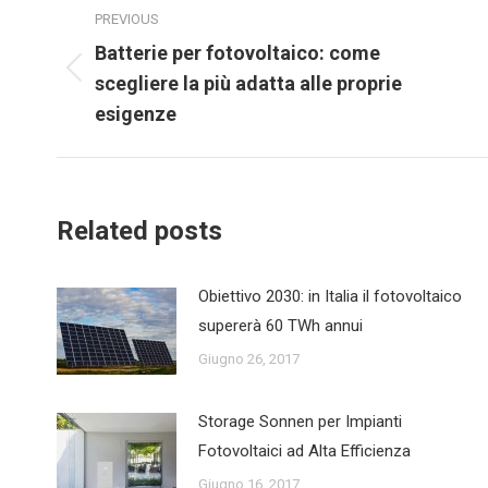
PREVIOUS
navigation
Batterie per fotovoltaico: come
Previous
scegliere la più adatta alle proprie
post:
esigenze
Related posts
Obiettivo 2030: in Italia il fotovoltaico
supererà 60 TWh annui
Giugno 26, 2017
Storage Sonnen per Impianti
Fotovoltaici ad Alta Efficienza
Giugno 16, 2017