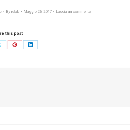
o
By
relab
Maggio 26, 2017
Lascia un commento
re this post
Share
Share
Share
on
on
on
ok
X
Pinterest
LinkedIn