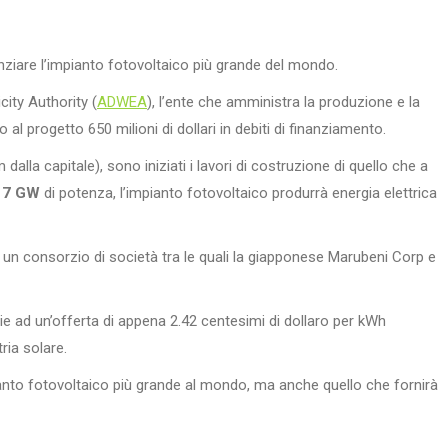
nziare l’impianto fotovoltaico più grande del mondo.
city Authority (
ADWEA
), l’ente che amministra la produzione e la
 al progetto 650 milioni di dollari in debiti di finanziamento.
dalla capitale), sono iniziati i lavori di costruzione di quello che a
17 GW
di potenza, l’impianto fotovoltaico produrrà energia elettrica
d un consorzio di società tra le quali la giapponese Marubeni Corp e
azie ad un’offerta di appena 2.42 centesimi di dollaro per kWh
ria solare.
ianto fotovoltaico più grande al mondo, ma anche quello che fornirà