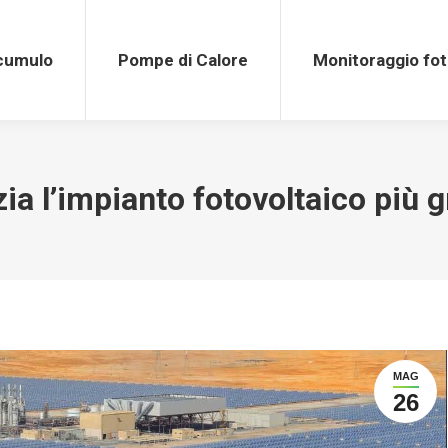
Pompe di Calore
Monitoraggio fotovolt
ccumulo
Pompe di Calore
Monitoraggio fot
ia l’impianto fotovoltaico più
MAG
26