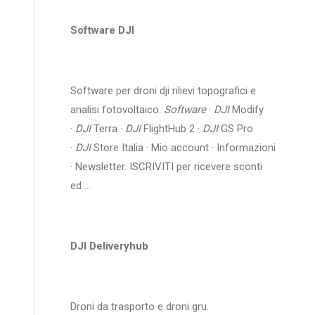
Software DJI
Software per droni dji rilievi topografici e
analisi fotovoltaico.
Software
·
DJI
Modify
·
DJI
Terra ·
DJI
FlightHub 2 ·
DJI
GS Pro
·
DJI
Store Italia · Mio account · Informazioni
· Newsletter. ISCRIVITI per ricevere sconti
ed ...
DJI Deliveryhub
Droni da trasporto e droni gru.