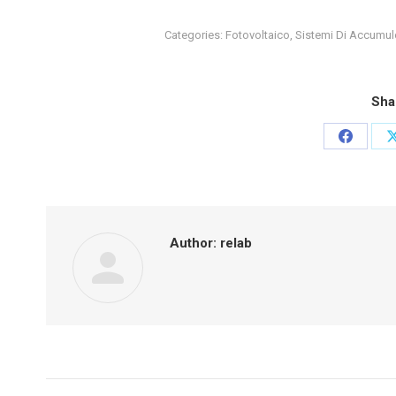
Categories:
Fotovoltaico
,
Sistemi Di Accumul
Sha
Share
on
Facebo
Author:
relab
Post