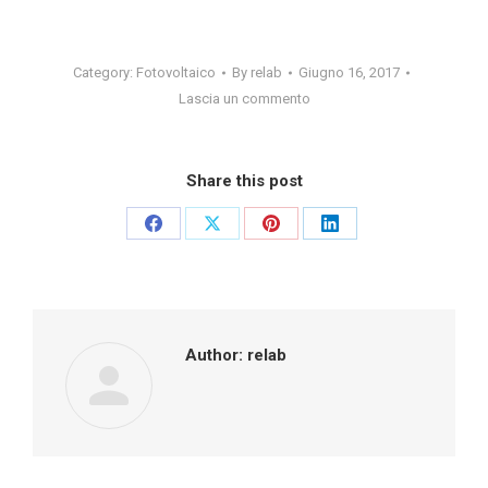
Category:
Fotovoltaico
By
relab
Giugno 16, 2017
Lascia un commento
Share this post
Share
Share
Share
Share
on
on
on
on
Facebook
X
Pinterest
LinkedIn
Author:
relab