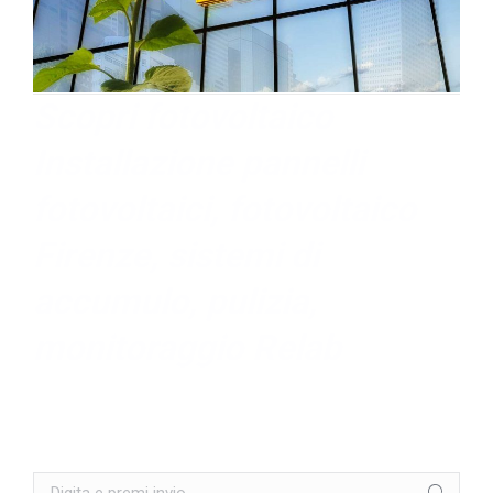
Scopri fotovoltaico
Installazione pannelli
fotovoltaici, fotovoltaico
Firenze, sistemi di
accumulo, pulizia,
monitoraggio Relab
Search: