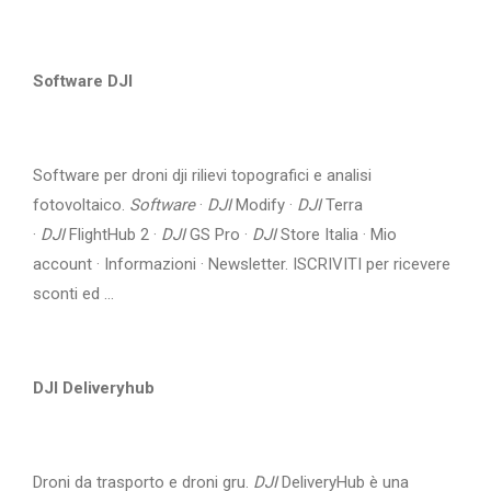
Software DJI
Software per droni dji rilievi topografici e analisi
fotovoltaico.
Software
·
DJI
Modify ·
DJI
Terra
·
DJI
FlightHub 2 ·
DJI
GS Pro ·
DJI
Store Italia · Mio
account · Informazioni · Newsletter. ISCRIVITI per ricevere
sconti ed ...
DJI Deliveryhub
Droni da trasporto e droni gru.
DJI
DeliveryHub è una