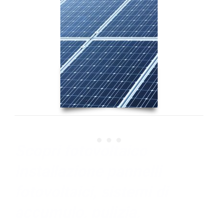
Scopri fotovoltaico
Installazione pannelli
fotovoltaici, sistemi di
accumulo, pulizia,