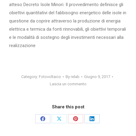
atteso Decreto Isole Minori. Il provvedimento definisce gli
obiettivi quantitativi del fabbisogno energetico delle isole in
questione da coprire attraverso la produzione di energia
elettrica e termica da fonti rinnovabili, gli obiettivi temporali
e le modalità di sostegno degli investimenti necessari alla
realizzazione
Category:
Fotovoltaico
By
relab
Giugno 9, 2017
Lascia un commento
Share this post
Share
Share
Share
Share
on
on
on
on