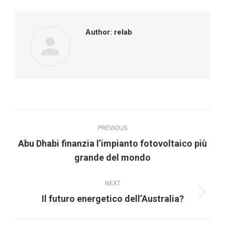
Facebook
X
Pinterest
LinkedIn
Author:
relab
Post
PREVIOUS
navigation
Abu Dhabi finanzia l’impianto fotovoltaico più
Previous
grande del mondo
post:
NEXT
Next
Il futuro energetico dell’Australia?
post: