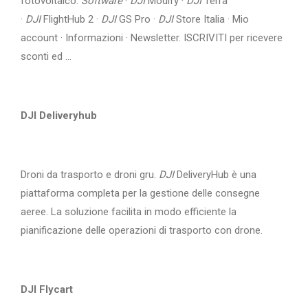
fotovoltaico.
Software
·
DJI
Modify ·
DJI
Terra
·
DJI
FlightHub 2 ·
DJI
GS Pro ·
DJI
Store Italia · Mio
account · Informazioni · Newsletter. ISCRIVITI per ricevere
sconti ed ...
DJI Deliveryhub
Droni da trasporto e droni gru.
DJI
DeliveryHub è una
piattaforma completa per la gestione delle consegne
aeree. La soluzione facilita in modo efficiente la
pianificazione delle operazioni di trasporto con drone.
DJI Flycart