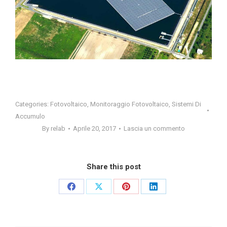
Categories:
Fotovoltaico
,
Monitoraggio Fotovoltaico
,
Sistemi Di
Accumulo
By
relab
Aprile 20, 2017
Lascia un commento
Share this post
Share
Share
Share
Share
on
on
on
on
Facebook
X
Pinterest
LinkedIn