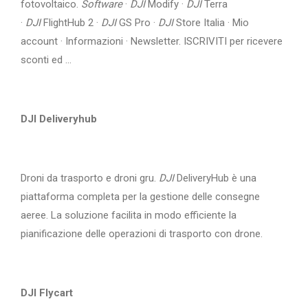
fotovoltaico.
Software
·
DJI
Modify ·
DJI
Terra
·
DJI
FlightHub 2 ·
DJI
GS Pro ·
DJI
Store Italia · Mio
account · Informazioni · Newsletter. ISCRIVITI per ricevere
sconti ed ...
DJI Deliveryhub
Droni da trasporto e droni gru.
DJI
DeliveryHub è una
piattaforma completa per la gestione delle consegne
aeree. La soluzione facilita in modo efficiente la
pianificazione delle operazioni di trasporto con drone.
DJI Flycart